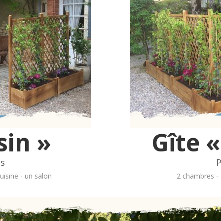
sin »
Gîte «
es
P
uisine - un salon
2 chambres - 1