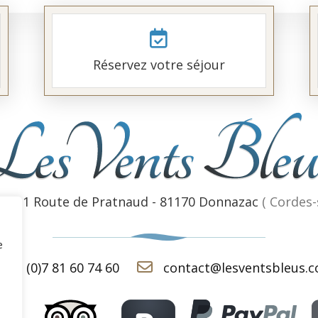
Réservez votre séjour
g - 21 Route de Pratnaud - 81170 Donnazac
( Cordes-
e
+33 (
0
)
7 81 60 74 60
contact@lesventsbleus.